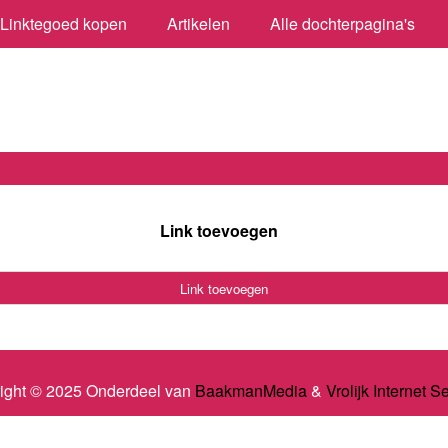
Linktegoed kopen
Artikelen
Alle dochterpagina's
Link toevoegen
Link toevoegen
ight © 2025 Onderdeel van
BaakmanMedia
&
Vrolijk Internet S